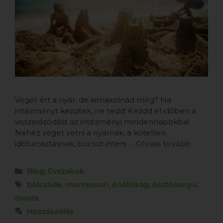
Véget ért a nyár, de kimaxolnád még? Ha
intézményt kezdtek, ne tedd! Kezdd el időben a
visszarázódást az intézményi mindennapokba!
Nehéz véget vetni a nyárnak, a kötetlen
időbeosztásnak, búcsút inteni …
Olvass tovább
Blog
,
Évszakok
bölcsőde
,
montessori
,
önállóság
,
ösztönanyu
,
óvoda
Hozzászólás