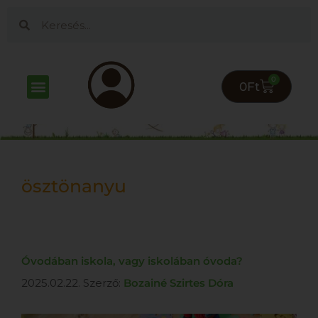
0
0
Ft
ösztönanyu
Óvodában iskola, vagy iskolában óvoda?
2025.02.22.
Szerző:
Bozainé Szirtes Dóra