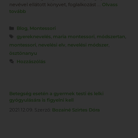
nevével ellátott könyvet, foglalkozást …
Olvass
tovább
Blog
,
Montessori
gyereknevelés
,
maria montessori
,
módszertan
,
montessori
,
nevelési elv
,
nevelési módszer
,
ösztönanyu
Hozzászólás
Betegség esetén a gyermek testi és lelki
gyógyulására is figyelni kell
2021.12.09.
Szerző:
Bozainé Szirtes Dóra