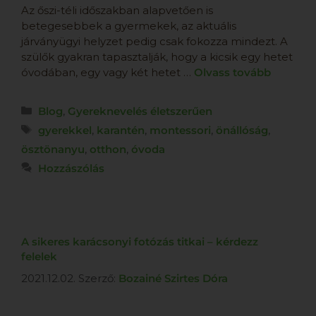
Az őszi-téli időszakban alapvetően is
betegesebbek a gyermekek, az aktuális
járványügyi helyzet pedig csak fokozza mindezt. A
szülők gyakran tapasztalják, hogy a kicsik egy hetet
óvodában, egy vagy két hetet …
Olvass tovább
Blog
,
Gyereknevelés életszerűen
gyerekkel
,
karantén
,
montessori
,
önállóság
,
ösztönanyu
,
otthon
,
óvoda
Hozzászólás
A sikeres karácsonyi fotózás titkai – kérdezz
felelek
2021.12.02.
Szerző:
Bozainé Szirtes Dóra