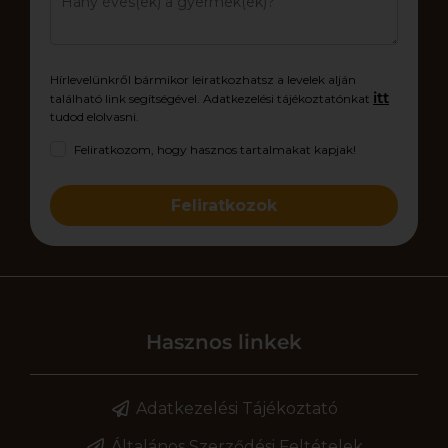
Hírlevelünkről bármikor leiratkozhatsz a levelek alján
itt
található link segítségével. Adatkezelési tájékoztatónkat
tudod elolvasni.
Feliratkozom, hogy hasznos tartalmakat kapjak!
Feliratkozok
Hasznos linkek
Adatkezelési Tájékoztató
Általános Szerződési Feltételek