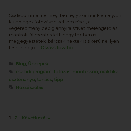
Családommal nemrégiben egy számunkra nagyon
különleges fotózáson vettem részt, a
végeredmény pedig annyira szívet melengető és
maníroktól mentes lett, hogy többen is
megjegyeztétek, bárcsak nektek is sikerülne ilyen
fesztelen, jó …
Olvass tovább
Blog
,
Ünnepek
családi program
,
fotózás
,
montessori
,
őraktika
,
ösztönanyu
,
tanács
,
tipp
Hozzászólás
1
2
Következő
→