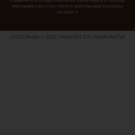
A kényelmes és biztonságos online fizetést a Barion Payment Zrt. biztosítja,
MNB engedély száma: H-EN-I-1064/2013. Bankkártya adatai áruházunkhoz
nem jutnak el.
ÖSZTÖNANYU 2023 | MINDEN JOG FENNTARTVA