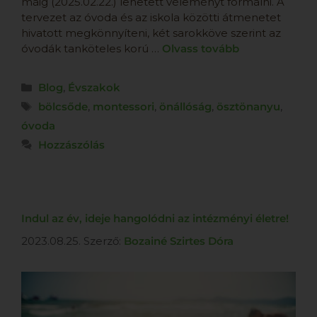
máig (2025.02.22.) lehetett véleményt formálni. A
tervezet az óvoda és az iskola közötti átmenetet
hivatott megkönnyíteni, két sarokköve szerint az
óvodák tanköteles korú …
Olvass tovább
Blog
,
Évszakok
bölcsőde
,
montessori
,
önállóság
,
ösztönanyu
,
óvoda
Hozzászólás
Indul az év, ideje hangolódni az intézményi életre!
2023.08.25.
Szerző:
Bozainé Szirtes Dóra