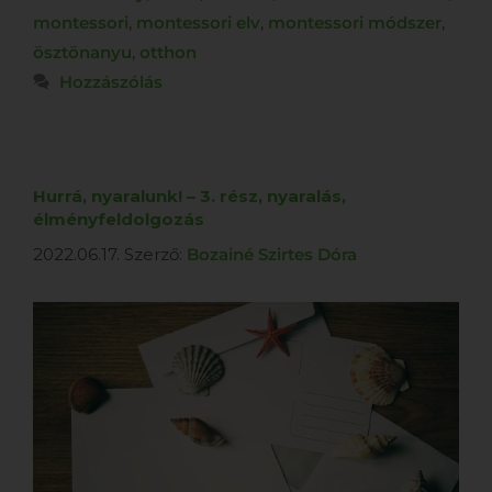
montessori
,
montessori elv
,
montessori módszer
,
ösztönanyu
,
otthon
Hozzászólás
Hurrá, nyaralunk! – 3. rész, nyaralás,
élményfeldolgozás
2022.06.17.
Szerző:
Bozainé Szirtes Dóra