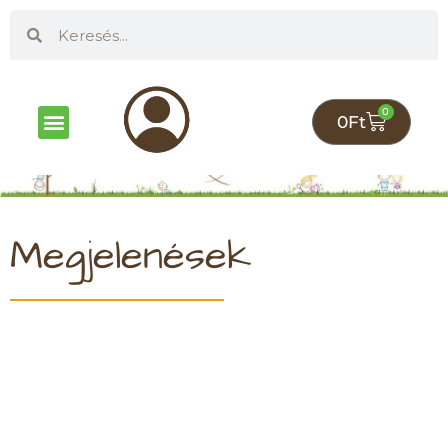
0
0
Ft
Megjelenések