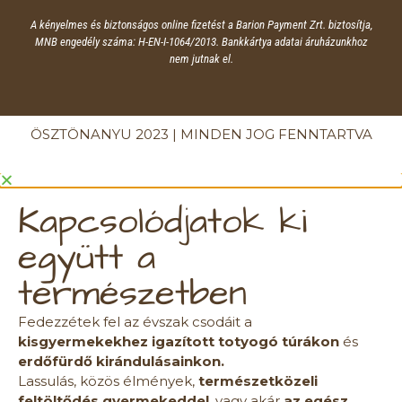
A kényelmes és biztonságos online fizetést a Barion Payment Zrt. biztosítja,
MNB engedély száma: H-EN-I-1064/2013. Bankkártya adatai áruházunkhoz
nem jutnak el.
ÖSZTÖNANYU 2023 | MINDEN JOG FENNTARTVA
Kapcsolódjatok ki
együtt a
természetben
Fedezzétek fel az évszak csodáit a
kisgyermekekhez igazított totyogó túrákon
és
erdőfürdő kirándulásainkon.
Lassulás, közös élmények,
természetközeli
feltöltődés gyermekeddel
, vagy akár
az egész