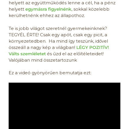
helyett az együttműködés lenne a cél, ha a pénz
helyett
egymásra figyelnénk
, sokkal közelebb
kerülhetnénk ehhez az állapothoz.
Te is jobb világot szeretnél gyermekeinknek?
TEGYÉL ÉRTE! Csak egy apót, csak egy picit, a
környezetedben. Ha mind így teszünk, idővel
összeáll a nagy kép a világban!
LÉGY POZITÍV!
Válts szemléletet
és űzd el az előítéleteidet!
Valójában mind összetartozunk
Ez a videó gyönyörűen bemutatja ezt: