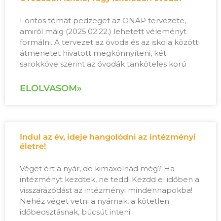
Fontos témát pedzeget az ONAP tervezete,
amiről máig (2025.02.22.) lehetett véleményt
formálni. A tervezet az óvoda és az iskola közötti
átmenetet hivatott megkönnyíteni, két
sarokköve szerint az óvodák tanköteles korú
ELOLVASOM»
Indul az év, ideje hangolódni az intézményi
életre!
Véget ért a nyár, de kimaxolnád még? Ha
intézményt kezdtek, ne tedd! Kezdd el időben a
visszarázódást az intézményi mindennapokba!
Nehéz véget vetni a nyárnak, a kötetlen
időbeosztásnak, búcsút inteni