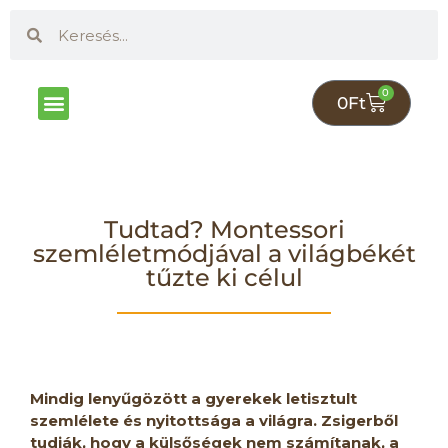
0
0
Ft
Online kurzusok
Gyereknevelés Életszerűen Klub
Tudtad? Montessori
szemléletmódjával a világbékét
tűzte ki célul
Mindig lenyűgözött a gyerekek letisztult
szemlélete és nyitottsága a világra. Zsigerből
tudják, hogy a külsőségek nem számítanak, a