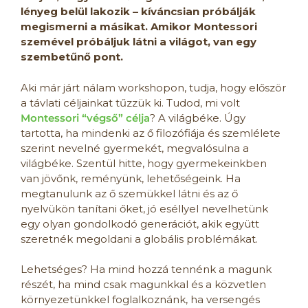
lényeg belül lakozik – kíváncsian próbálják
megismerni a másikat. Amikor Montessori
szemével próbáljuk látni a világot, van egy
szembetűnő pont.
Aki már járt nálam workshopon, tudja, hogy először
a távlati céljainkat tűzzük ki. Tudod, mi volt
Montessori “végső” célja
? A világbéke. Úgy
tartotta, ha mindenki az ő filozófiája és szemlélete
szerint nevelné gyermekét, megvalósulna a
világbéke. Szentül hitte, hogy gyermekeinkben
van jövőnk, reményünk, lehetőségeink. Ha
megtanulunk az ő szemükkel látni és az ő
nyelvükön tanítani őket, jó eséllyel nevelhetünk
egy olyan gondolkodó generációt, akik együtt
szeretnék megoldani a globális problémákat.
Lehetséges? Ha mind hozzá tennénk a magunk
részét, ha mind csak magunkkal és a közvetlen
környezetünkkel foglalkoznánk, ha versengés