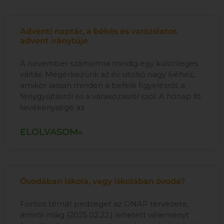
Adventi naptár, a békés és varázslatos
advent iránytűje
A november számomra mindig egy különleges
váltás. Megérkezünk az év utolsó nagy ívéhez,
amikor lassan minden a befelé figyelésről, a
fénygyújtásról és a várakozásról szól. A hónap fő
tevékenysége az
ELOLVASOM»
Óvodában iskola, vagy iskolában óvoda?
Fontos témát pedzeget az ONAP tervezete,
amiről máig (2025.02.22.) lehetett véleményt