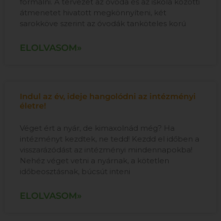
formálni. A tervezet az óvoda és az iskola közötti
átmenetet hivatott megkönnyíteni, két
sarokköve szerint az óvodák tanköteles korú
ELOLVASOM»
Indul az év, ideje hangolódni az intézményi
életre!
Véget ért a nyár, de kimaxolnád még? Ha
intézményt kezdtek, ne tedd! Kezdd el időben a
visszarázódást az intézményi mindennapokba!
Nehéz véget vetni a nyárnak, a kötetlen
időbeosztásnak, búcsút inteni
ELOLVASOM»