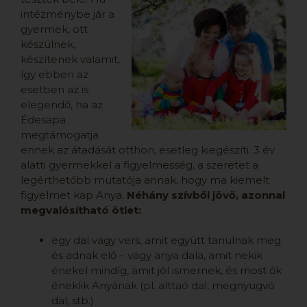
intézménybe jár a
gyermek, ott
készülnek,
készítenek valamit,
így ebben az
esetben az is
elegendő, ha az
Édesapa
megtámogatja
ennek az átadását otthon, esetleg kiegészíti. 3 év
alatti gyermekkel a figyelmesség, a szeretet a
legérthetőbb mutatója annak, hogy ma kiemelt
figyelmet kap Anya.
Néhány szívből jövő, azonnal
megvalósítható ötlet:
egy dal vagy vers, amit együtt tanulnak meg
és adnak elő – vagy anya dala, amit nekik
énekel mindíg, amit jól ismernek, és most ők
éneklik Anyának (pl. alttaó dal, megnyugvó
dal, stb.)