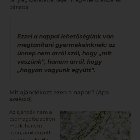
tényleg szeretettel teljen meg – ne stresszel és
bánattal.
Ezzel a nappal lehetőségünk van
megtanítani gyermekeinknek: az
ünnep nem arról szól, hogy „mit
veszünk”, hanem arról, hogy
„hogyan vagyunk együtt”.
Mit ajándékozz ezen a napon? (Apa
szekció)
Az ajándék nem a
csomagolópapíron
múlik, hanem
azon, amit együtt
tesztek bele. Ha