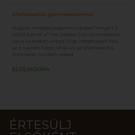
Államalapítás gyermekszemmel
Hogyan ünnepelj kisgyermekeddel? Megért ő
ebből bármit is? Hát persze! Számos lehetőség
van a kezedben ahhoz, hogy megmutasd neki
az ő nyelvén Szent István és az államalapítás
történetét. Hoztam neked
ELOLVASOM»
ÉRTESÜLJ