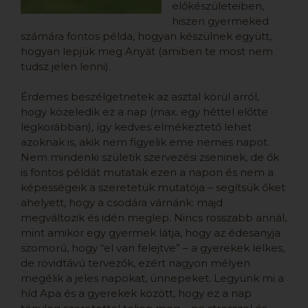
előkészületeiben,
hiszen gyermeked
számára fontos példa, hogyan készülnek együtt,
hogyan lepjük meg Anyát (amiben te most nem
tudsz jelen lenni).
Érdemes beszélgetnetek az asztal körül arról,
hogy közeledik ez a nap (max. egy héttel előtte
legkorábban), így kedves elmékeztető lehet
azoknak is, akik nem figyelik eme nemes napot.
Nem mindenki születik szervezési zseninek, de ők
is fontos példát mutatak ezen a napon és nem a
képességeik a szeretetük mutatója – segítsük őket
ahelyett, hogy a csodára várnánk: majd
megváltozik és idén meglep. Nincs rosszabb annál,
mint amikor egy gyermek látja, hogy az édesanyja
szomorú, hogy “el van felejtve” – a gyerekek lelkes,
de rövidtávú tervezők, ezért nagyon mélyen
megélik a jeles napokat, ünnepeket. Legyünk mi a
híd Apa és a gyerekek között, hogy ez a nap