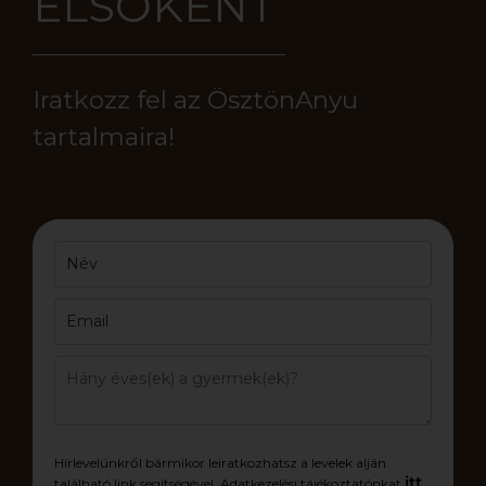
ELSŐKÉNT
Iratkozz fel az ÖsztönAnyu
tartalmaira!
Hírlevelünkről bármikor leiratkozhatsz a levelek alján
itt
található link segítségével. Adatkezelési tájékoztatónkat