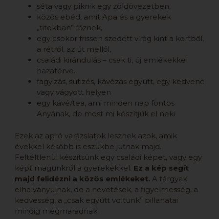
séta vagy piknik egy zöldövezetben,
közös ebéd, amit Apa és a gyerekek
„titokban” főznek,
egy csokor frissen szedett virág kint a kertből,
a rétről, az út mellől,
családi kirándulás – csak ti, új emlékekkel
hazatérve.
fagyizás, sütizés, kávézás együtt, egy kedvenc
vagy vágyott helyen
egy kávé/tea, ami minden nap fontos
Anyának, de most mi készítjük el neki
Ezek az apró varázslatok lesznek azok, amik
évekkel később is eszükbe jutnak majd.
Feltéltlenül készítsünk egy családi képet, vagy egy
képt magunkról a gyerekekkel.
Ez a kép segít
majd felidézni a közös emlékeket.
A tárgyak
elhalványulnak, de a nevetések, a figyelmesség, a
kedvesség, a „csak együtt voltunk” pillanatai
mindig megmaradnak.