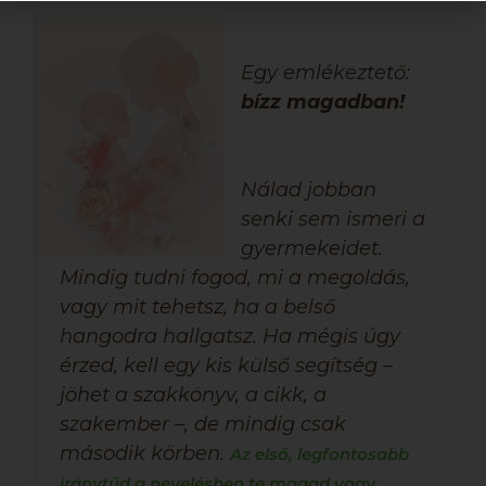
Egy emlékeztető:
bízz magadban!
Nálad jobban
senki sem ismeri a
gyermekeidet.
Mindig tudni fogod, mi a megoldás,
vagy mit tehetsz, ha a belső
hangodra hallgatsz. Ha mégis úgy
érzed, kell egy kis külső segítség –
jöhet a szakkönyv, a cikk, a
szakember –, de mindig csak
második körben.
Az első, legfontosabb
iránytűd a nevelésben te magad vagy.