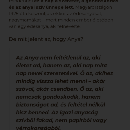
mindenhol
ez a nap a szeretet, a gondoskodás
és az anyai szív ünnepe lett.
Magyarországon
1925 óta köszöntjük ekkor az édesanyákat,
nagymamákat – mert minden ember életében
van egy édesanya, aki felnevelte.
De mit jelent az, hogy Anya?
Az Anya nem feltétlenül az, aki
életet ad, hanem az, aki nap mint
nap nevel szeretetével. Ő az, akihez
mindig vissza lehet menni – akár
szóval, akár csendben. Ő az, aki
nemcsak gondoskodik, hanem
biztonságot ad, és feltétel nélkül
hisz benned. Az igazi anyaság
szívből fakad, nem papírból vagy
vérrokonságból.