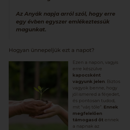
Az Anyák napja arról szól, hogy erre
egy évben egyszer emlékeztessük
magunkat.
Hogyan ünnepeljük ezt a napot?
Ezen a napon, vagyis
erre készülve
kapocsként
vagyunk jelen
. Biztos
vagyok benne, hogy
jól ismered a férjedet,
és pontosan tudod,
mit “várj tőle”.
Ennek
megfelelően
támogasd őt
ennek
a napnak az