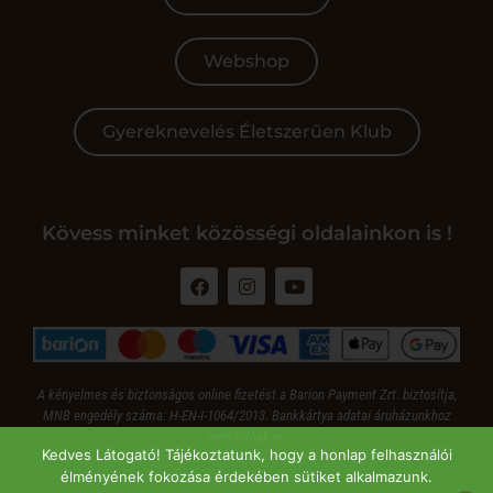
Webshop
Gyereknevelés Életszerűen Klub
Kövess minket közösségi oldalainkon is !
A kényelmes és biztonságos online fizetést a Barion Payment Zrt. biztosítja,
MNB engedély száma: H-EN-I-1064/2013. Bankkártya adatai áruházunkhoz
nem jutnak el.
Kedves Látogató! Tájékoztatunk, hogy a honlap felhasználói
élményének fokozása érdekében sütiket alkalmazunk.