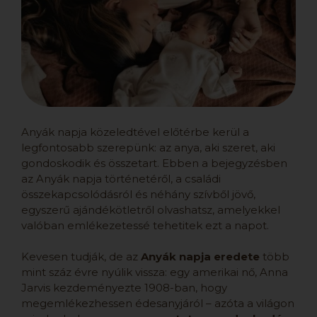
Anyák napja közeledtével előtérbe kerül a
legfontosabb szerepünk: az anya, aki szeret, aki
gondoskodik és összetart. Ebben a bejegyzésben
az Anyák napja történetéről, a családi
összekapcsolódásról és néhány szívből jövő,
egyszerű ajándékötletről olvashatsz, amelyekkel
valóban emlékezetessé tehetitek ezt a napot.
Kevesen tudják, de az
Anyák napja eredete
több
mint száz évre nyúlik vissza: egy amerikai nő, Anna
Jarvis kezdeményezte 1908-ban, hogy
megemlékezhessen édesanyjáról – azóta a világon