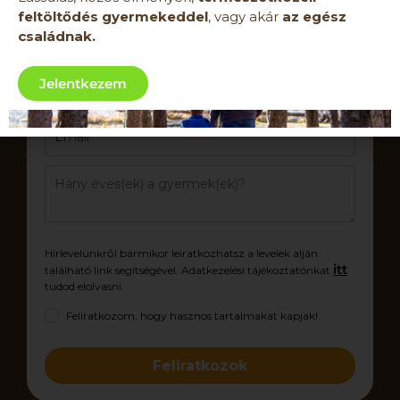
feltöltődés gyermekeddel
, vagy akár
az egész
családnak.
Jelentkezem
Hírlevelünkről bármikor leiratkozhatsz a levelek alján
itt
található link segítségével. Adatkezelési tájékoztatónkat
tudod elolvasni.
Feliratkozom, hogy hasznos tartalmakat kapjak!
Feliratkozok