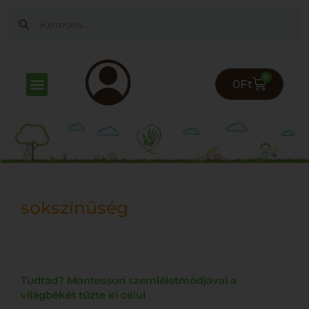
0
0
Ft
Online kurzusok
Gyereknevelés Életszerűen Klub
sokszínűség
Tudtad? Montessori szemléletmódjával a
világbékét tűzte ki célul