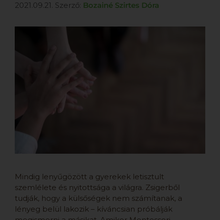
2021.09.21.
Szerző:
Bozainé Szirtes Dóra
Mindig lenyűgözött a gyerekek letisztult
szemlélete és nyitottsága a világra. Zsigerből
tudják, hogy a külsőségek nem számítanak, a
lényeg belül lakozik – kíváncsian próbálják
megismerni a másikat. Amikor Montessori