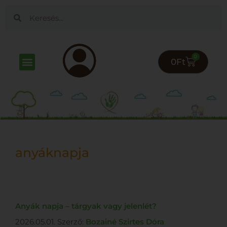
0
0
Ft
anyáknapja
Anyák napja – tárgyak vagy jelenlét?
2026.05.01.
Szerző:
Bozainé Szirtes Dóra