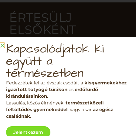
ÉRTESÜLJ
ELSŐKÉNT
Kapcsolódjatok ki
Iratkozz fel az ÖsztönAnyu
együtt a
tartalmaira!
természetben
Fedezzétek fel az évszak csodáit a
kisgyermekekhez
igazított totyogó túrákon
és
erdőfürdő
kirándulásainkon.
Lassulás, közös élmények,
természetközeli
feltöltődés gyermekeddel
, vagy akár
az egész
családnak.
Jelentkezem