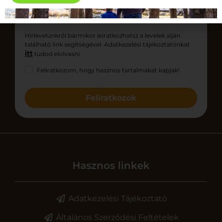
Hírlevelünkről bármikor leiratkozhatsz a levelek alján
található link segítségével. Adatkezelési tájékoztatónkat
itt
tudod elolvasni.
Feliratkozom, hogy hasznos tartalmakat kapjak!
Feliratkozok
Hasznos linkek
Adatkezelési Tájékoztató
Általános Szerződési Feltételek