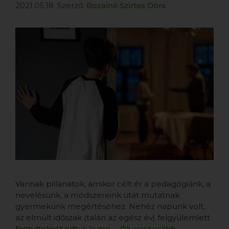
2021.05.18.
Szerző:
Bozainé Szirtes Dóra
Vannak pillanatok, amikor célt ér a pedagógiánk, a
nevelésünk, a módszereink utat mutatnak
gyermekünk megértéséhez. Nehéz napunk volt,
az elmúlt időszak (talán az egész év) felgyülemlett
feszültségét adtuk ki ma …
Olvass tovább