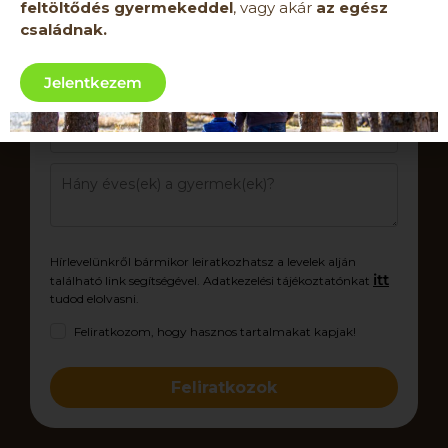
feltöltődés gyermekeddel
, vagy akár
az egész
családnak.
Jelentkezem
Hírlevelünkről bármikor leiratkozhatsz a levelek alján
itt
található link segítségével. Adatkezelési tájékoztatónkat
tudod elolvasni.
Feliratkozom, hogy hasznos tartalmakat kapjak!
Feliratkozok