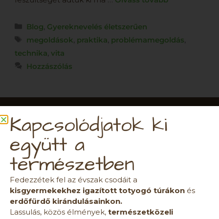
Blog
,
Gyereknevelés életszerűen
megoldások
,
praktika
,
problémamegoldás
,
technika
,
vita
Hozzászólás
ÉRTESÜLJ
Kapcsolódjatok ki
ELSŐKÉNT
együtt a
természetben
Fedezzétek fel az évszak csodáit a
Iratkozz fel az ÖsztönAnyu
kisgyermekekhez igazított totyogó túrákon
és
tartalmaira!
erdőfürdő kirándulásainkon.
Lassulás, közös élmények,
természetközeli