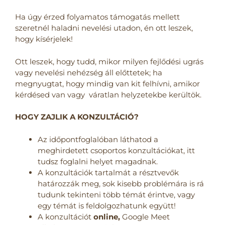
Ha úgy érzed folyamatos támogatás mellett
szeretnél haladni nevelési utadon, én ott leszek,
hogy kísérjelek!
Ott leszek, hogy tudd, mikor milyen fejlődési ugrás
vagy nevelési nehézség áll előttetek; ha
megnyugtat, hogy mindig van kit felhívni, amikor
kérdésed van vagy váratlan helyzetekbe kerültök.
HOGY ZAJLIK A KONZULTÁCIÓ?
Az időpontfoglalóban láthatod a
meghirdetett csoportos konzultációkat, itt
tudsz foglalni helyet magadnak.
A konzultációk tartalmát a résztvevők
határozzák meg, sok kisebb problémára is rá
tudunk tekinteni több témát érintve, vagy
egy témát is feldolgozhatunk együtt!
A konzultációt
online,
Google Meet