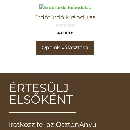
Erdőfürdő kirándulás
0
4.000
Ft
a
z
5
-
Opciók választása
b
ő
l
ÉRTESÜLJ
ELSŐKÉNT
Iratkozz fel az ÖsztönAnyu