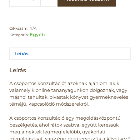
Cikkszám:
N/A
Egyéb
Kategória:
Leírás
Leírás
A csoportos konzultációt azoknak ajánlom, akik
valamelyik online tananyagunkon dolgoznak, vagy
máshol tanultak, olvastak könyvet gyermeknevelés
témájú, kapcsolódó módszerekről.
A csoportos konzultáció egy megoldásközpontú
beszélgetés, ahol rátok szabva, együtt keressük
meg a nektek legmegfelelőbb, gyakorlati
megoldásokat, vagy épp megtervezzük a következő