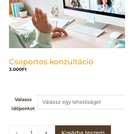
Csoportos konzultáció
3.000
Ft
Válassz
időpontot
Kosárba teszem
-
+