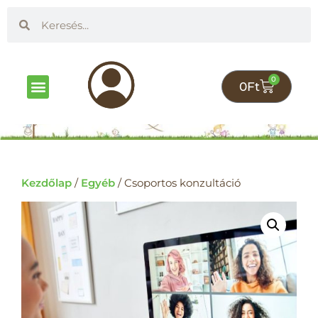
0
0
Ft
Online kurzusok
Gyereknevelés Életszerűen Klub
Kezdőlap
/
Egyéb
/ Csoportos konzultáció