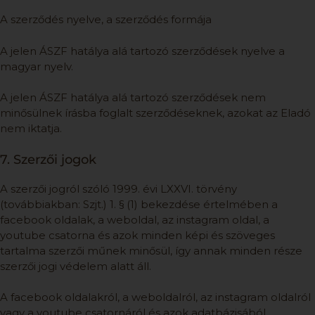
A szerződés nyelve, a szerződés formája
A jelen ÁSZF hatálya alá tartozó szerződések nyelve a
magyar nyelv.
A jelen ÁSZF hatálya alá tartozó szerződések nem
minősülnek írásba foglalt szerződéseknek, azokat az Eladó
nem iktatja.
7. Szerzői jogok
A szerzői jogról szóló 1999. évi LXXVI. törvény
(továbbiakban: Szjt.) 1. § (1) bekezdése értelmében a
facebook oldalak, a weboldal, az instagram oldal, a
youtube csatorna és azok minden képi és szöveges
tartalma szerzői műnek minősül, így annak minden része
szerzői jogi védelem alatt áll.
A facebook oldalakról, a weboldalról, az instagram oldalról
vagy a youtube csatornáról és azok adatbázisából