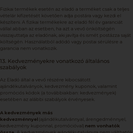
Fizikai termékek esetén az eladó a terméket csak a teljes
vételár kifizetését követően adja postára vagy kezdi el
készíteni. A fizikai termékekre az eladó fél év garanciát
vállal abban az esetben, ha azt a vevő önköltségén
visszajuttatja az eladónak, aki javítja és ismét postázza saját
költségén. Használatból adódó vagy postai sérülésre a
garancia nem vonatkozik.
13. Kedvezményekre vonatkozó általános
szabályok
Az Eladó által a vevő részére kibocsátott
ajándékutalványok, kedvezmény kuponok, valamint
promóciós kódok (a továbbiakban: kedvezmények)
esetében az alábbi szabályok érvényesek.
A kedvezmények más
kedvezménnyel
(ajándékutalvánnyal, árengedménnyel,
kedvezmény kuponnal, promócióval)
nem vonhatók
össze.
A kedvezmények ajándékutalványra nem válthatók