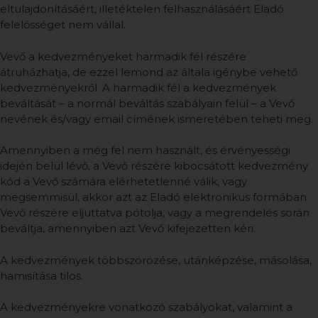
eltulajdonításáért, illetéktelen felhasználásáért Eladó
felelősséget nem vállal.
Vevő a kedvezményeket harmadik fél részére
átruházhatja, de ezzel lemond az általa igénybe vehető
kedvezményekről. A harmadik fél a kedvezmények
beváltását – a normál beváltás szabályain felül – a Vevő
nevének és/vagy email címének ismeretében teheti meg.
Amennyiben a még fel nem használt, és érvényességi
idején belül lévő, a Vevő részére kibocsátott kedvezmény
kód a Vevő számára elérhetetlenné válik, vagy
megsemmisül, akkor azt az Eladó elektronikus formában
Vevő részére eljuttatva pótolja, vagy a megrendelés során
beváltja, amennyiben azt Vevő kifejezetten kéri.
A kedvezmények többszörözése, utánképzése, másolása,
hamisítása tilos.
A kedvezményekre vonatkozó szabályokat, valamint a