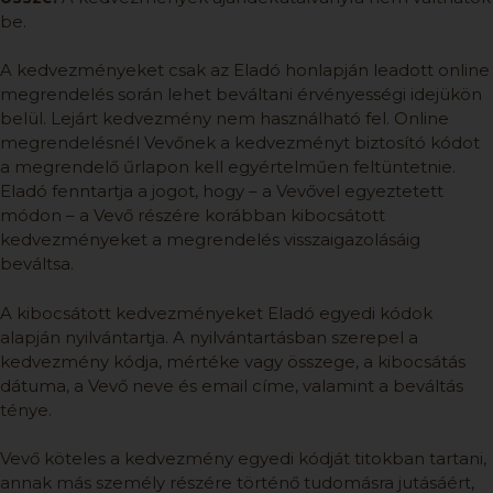
be.
A kedvezményeket csak az Eladó honlapján leadott online
megrendelés során lehet beváltani érvényességi idejükön
belül. Lejárt kedvezmény nem használható fel. Online
megrendelésnél Vevőnek a kedvezményt biztosító kódot
a megrendelő űrlapon kell egyértelműen feltüntetnie.
Eladó fenntartja a jogot, hogy – a Vevővel egyeztetett
módon – a Vevő részére korábban kibocsátott
kedvezményeket a megrendelés visszaigazolásáig
beváltsa.
A kibocsátott kedvezményeket Eladó egyedi kódok
alapján nyilvántartja. A nyilvántartásban szerepel a
kedvezmény kódja, mértéke vagy összege, a kibocsátás
dátuma, a Vevő neve és email címe, valamint a beváltás
ténye.
Vevő köteles a kedvezmény egyedi kódját titokban tartani,
annak más személy részére történő tudomásra jutásáért,