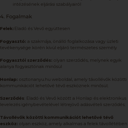
intézésének eljárási szabályairól
4. Fogalmak
Felek:
Eladó és Vevő együttesen
Fogyasztó:
a szakmája, önálló foglalkozása vagy üzleti
tevékenysége körén kívül eljáró természetes személy
Fogyasztói szerződés:
olyan szerződés, melynek egyik
alanya fogyasztónak minősül
Honlap:
osztonanyu.hu weboldal, amely távollévők közötti
kommunikációt lehetővé tévő eszköznek minősül;
Szerződés
: Eladó és Vevő között a Honlap és elektronikus
levelezés igénybevételével létrejövő adásvételi szerződés;
Távollévők közötti kommunikációt lehetővé tévő
eszköz:
olyan eszköz, amely alkalmas a felek távollétében