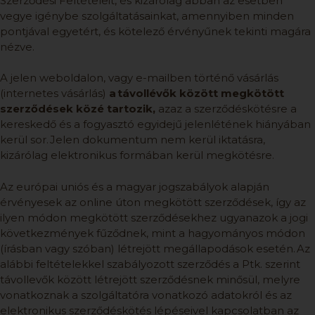
Szerződési Feltételeit, és kizárólag abban az esetben
vegye igénybe szolgáltatásainkat, amennyiben minden
pontjával egyetért, és kötelező érvényűnek tekinti magára
nézve.
A jelen weboldalon, vagy e-mailben történő vásárlás
(internetes vásárlás)
a távollévők között megkötött
szerződések közé tartozik,
azaz a szerződéskötésre a
kereskedő és a fogyasztó egyidejű jelenlétének hiányában
kerül sor. Jelen dokumentum nem kerül iktatásra,
kizárólag elektronikus formában kerül megkötésre.
Az európai uniós és a magyar jogszabályok alapján
érvényesek az online úton megkötött szerződések, így az
ilyen módon megkötött szerződésekhez ugyanazok a jogi
következmények fűződnek, mint a hagyományos módon
(írásban vagy szóban) létrejött megállapodások esetén. Az
alábbi feltételekkel szabályozott szerződés a Ptk. szerint
távollevők között létrejött szerződésnek minősül, melyre
vonatkoznak a szolgáltatóra vonatkozó adatokról és az
elektronikus szerződéskötés lépéseivel kapcsolatban az