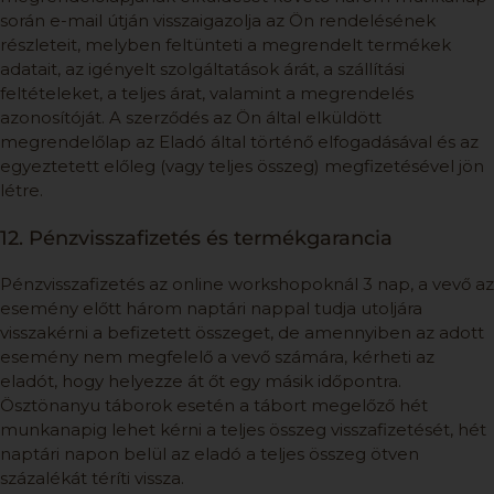
során e-mail útján visszaigazolja az Ön rendelésének
részleteit, melyben feltünteti a megrendelt termékek
adatait, az igényelt szolgáltatások árát, a szállítási
feltételeket, a teljes árat, valamint a megrendelés
azonosítóját. A szerződés az Ön által elküldött
megrendelőlap az Eladó által történő elfogadásával és az
egyeztetett előleg (vagy teljes összeg) megfizetésével jön
létre.
12. Pénzvisszafizetés és termékgarancia
Pénzvisszafizetés az online workshopoknál 3 nap, a vevő az
esemény előtt három naptári nappal tudja utoljára
visszakérni a befizetett összeget, de amennyiben az adott
esemény nem megfelelő a vevő számára, kérheti az
eladót, hogy helyezze át őt egy másik időpontra.
Ösztönanyu táborok esetén a tábort megelőző hét
munkanapig lehet kérni a teljes összeg visszafizetését, hét
naptári napon belül az eladó a teljes összeg ötven
százalékát téríti vissza.