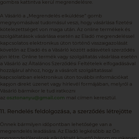
gombra kattintva kerül megrendelésre.
A Vásárló a „Megrendelés elküldése” gomb
megnyomásával tudomásul veszi, hogy vásárlása fizetési
kötelezettséget von maga után. Az online termékek és
szolgáltatások vásárlása esetén az Eladó megrendeléssel
kapcsolatos elektronikus úton történő visszaigazolását
követőn az Eladó és a Vásárló között adásvételi szerződés
jön létre. Online termék vagy szolgáltatás vásárlása esetén
a Vásárló az Általános Szerződési Feltételek elfogadásával
hozzájárul ahhoz, hogy a vásárolt szolgáltatással
kapcsolatban elektronikus úton további információkat
kapjon direkt üzenet vagy hírlevél formájában, melyről a
Vásárló bármikor le tud iratkozni
az
osztonanyu@gmail.com
mail címen keresztül.
11. Rendelés feldolgozása, a szerződés létrejötte
Önnek bármilyen időpontban lehetősége van a
megrendelés leadására. Az Eladó legkésőbb az Ön
megrendelőlapjának elküldését követő három munkanap