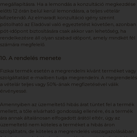
megállapításra. Ha a lemondás a konzultáció megkezdése
előtti 12 órán belül kerül lemondásra, a teljes vételár
kifizetendő. Az elmaradt konzultáció igény szerint
pótolható az Eladóval való egyeztetést követően, azonban
pót-időpont biztosítására csak akkor van lehetőség, ha
rendelkezésre áll olyan szabad időpont, amely mindkét fél
számára megfelelő.
10. A rendelés menete
Fizikai termék esetén a megrendelni kívánt terméket vagy
szolgáltatást e-mailben tudja megrendelni. A megrendelés
a vételár teljes vagy 50%-ának megfizetésével válik
érvényessé.
Amennyiben az üzemeltető hibás árat tüntet fel a termék
mellett, a tőle elvárható gondosság ellenére, és a termék
ára annak általánosan elfogadott árától eltér, úgy az
üzemeltető nem köteles a terméket a hibás áron
szolgáltatni, de köteles a megrendelés visszaigazolásában