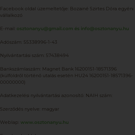
Facebook oldal üzemeltetője: Bozainé Szirtes Dóra egyéni
vállalkozó
E-mail:
osztonanyu@gmail.com és info@osztonanyu.hu
Adószám: 55338996-1-43
Nyilvántartási szám: 57438494
Bankszámlaszám: Magnet Bank 16200151-18571396
(külföldről történő utalás esetén HU24 16200151-18571396-
00000000)
Adatkezelési nyilvántartási azonosító: NAIH szám:
Szerződés nyelve: magyar
Weblap:
www.osztonanyu.hu