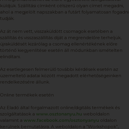
küldjük. Szállítási címként célszerű olyan címet megadni,
ahol a megjelölt napszakban a futárt folyamatosan fogadni
tudják.
Az át nem vett, visszaküldött csomagok esetében a
szállítás és visszaszállítás díját a megrendelőre terheljük,
újraküldését kizárólag a csomag ellenértékének előre
történő kiegyenlítése esetén áll módunkban ismételten
elindítani.
Az esetlegesen felmerülő további kérdések esetén az
üzemeltető adatai között megadott elérhetőségeinken
rendelkezésére állunk.
Online termékek esetén
Az Eladó által forgalmazott online/digitális termékek és
szolgáltatások a
www.osztonanyu.hu
weboldalon
valamint a
www.facebook.com/osztonyanyu
oldalon
kerülnek bemutatásra. A weboldalon a “Workshopok”,