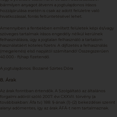
bármilyen anyagot átvenni a jogtulajdonos írásos
hozzájárulása esetén is csak az adott felületre való
hivatkozással, forrás feltüntetésével lehet.
Amennyiben a fentiekben említett felületek képi és/vagy
szöveges tartalmak írásos engedély nélkül kerülnek
felhasználásra, úgy a jogtalan felhasználó a tartalom
használatáért köteles fizetni. A díjfizetés a felhasználás
(megjelenés) első napjától számítandó! Összegszerűen
40.000.- ft/nap fizetendő.
A jogtulajdonos: Bozainé Szirtes Dóra
8. Árak
Az árak forintban értendők. A Szolgáltató az általános
forgalmi adóról szóló 2007. évi CXXVII. törvény (a
továbbiakban: Áfa tv.) 188. §-ának (1)-(2) bekezdései szerint
alanyi adómentes, így az árak ÁFÁ-t nem tartalmaznak.