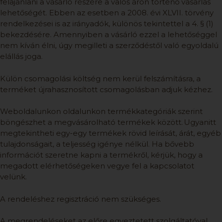
felajánlani a vásárló részére a valós áron történő vásárlás
lehetőségét. Ebben az esetben a 2008. évi XLVII. törvény
rendelkezései is az irányadók, különös tekintettel a 4. § (1)
bekezdésére. Amennyiben a vásárló ezzel a lehetőséggel
nem kíván élni, úgy megilleti a szerződéstől való egyoldalú
elállás joga.
Külön csomagolási költség nem kerül felszámításra, a
terméket újrahasznosított csomagolásban adjuk kézhez.
Weboldalunkon oldalunkon termékkategóriák szerint
böngészhet a megvásárolható termékek között. Ugyanitt
megtekintheti egy-egy termékek rövid leírását, árát, egyéb
tulajdonságait, a teljesség igénye nélkül. Ha bővebb
információt szeretne kapni a termékről, kérjük, hogy a
megadott elérhetőségeken vegye fel a kapcsolatot
velünk.
A rendeléshez regisztráció nem szükséges.
A megrendeléseket az előre egyeztetett szolgáltatóval