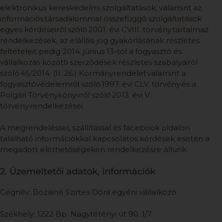
elektronikus kereskedelmi szolgáltatások, valamint az
információs társadalommal összefüggő szolgáltatások
egyes kérdéseiről szóló 2001. évi CVIII. törvény tartalmaz
rendelkezések, az elállási jog gyakorlásának részletes
feltételeit pedig 2014. június 13-tól a fogyasztó és
vállalkozás közötti szerződések részletes szabályairól
szóló 45/2014. (II. 26.) Kormányrendelet valamint a
fogyasztóvédelemről szóló 1997. évi CLV. törvény és a
Polgári Törvénykönyvről szóló 2013. évi V.
törvény rendelkezései.
A megrendeléssel, szállítással és facebook oldalon
található információkkal kapcsolatos kérdések esetén a
megadott elérhetőségeken rendelkezésre állunk.
2. Üzemeltetői adatok, információk
Cégnév: Bozainé Szirtes Dóra egyéni vállalkozó
Székhely: 1222 Bp. Nagytétényi út 90. 1/7.