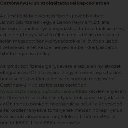
Ösztönanyu Klub szolgáltatással kapcsolatban
Az ismétlődő bankkártyás fizetés (továbbiakban:
„Ismétlődő fizetés”) egy, a Barion Payment Zrt. által
biztosított bankkártya elfogadáshoz tartozó funkció, mely
azt jelenti, hogy a Vásárló által a regisztrációs tranzakció
során megadott bankkártyaadatokkal a jövőben újabb
fizetéseket lehet kezdeményezni a bankkártyaadatok
újbóli megadása nélkül.
Az Ismétlődő fizetés igénybevételéhez jelen nyilatkozat
elfogadásával Ön hozzájárul, hogy a sikeres regisztrációs
tranzakciót követően jelen webshopban megvásárolt
Ösztönanyu Klub szolgáltatás esetében
(
www.osztonanyu.hu/osztonanyu-
klub
) kezdeményezett
későbbi fizetések a bankkártyaadatok újbóli megadása és
az Ön tranzakciónként hozzájárulása nélkül a Kereskedő
által kezdeményezve történjenek minden hónap 1-jén, a
kiválasztott időszaknak megfelelő díj (1 hónap 3990, 3
hónap 10990, 1 év 43990) levonásával.