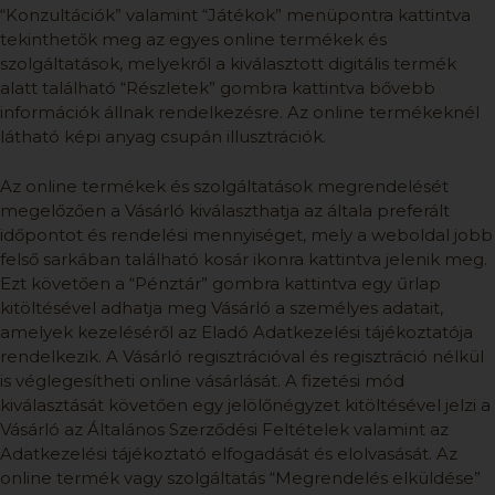
“Konzultációk” valamint “Játékok” menüpontra kattintva
tekinthetők meg az egyes online termékek és
szolgáltatások, melyekről a kiválasztott digitális termék
alatt található “Részletek” gombra kattintva bővebb
információk állnak rendelkezésre. Az online termékeknél
látható képi anyag csupán illusztrációk.
Az online termékek és szolgáltatások megrendelését
megelőzően a Vásárló kiválaszthatja az általa preferált
időpontot és rendelési mennyiséget, mely a weboldal jobb
felső sarkában található kosár ikonra kattintva jelenik meg.
Ezt követően a “Pénztár” gombra kattintva egy űrlap
kitöltésével adhatja meg Vásárló a személyes adatait,
amelyek kezeléséről az Eladó Adatkezelési tájékoztatója
rendelkezik. A Vásárló regisztrációval és regisztráció nélkül
is véglegesítheti online vásárlását. A fizetési mód
kiválasztását követően egy jelölőnégyzet kitöltésével jelzi a
Vásárló az Általános Szerződési Feltételek valamint az
Adatkezelési tájékoztató elfogadását és elolvasását. Az
online termék vagy szolgáltatás “Megrendelés elküldése”