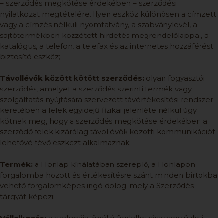
– szerződés megkötése érdekében – szerződési
nyilatkozat megtételére. Ilyen eszköz különösen a címzett
vagy a címzés nélküli nyomtatvány, a szabványlevél, a
sajtótermékben közzétett hirdetés megrendelőlappal, a
katalógus, a telefon, a telefax és az internetes hozzáférést
biztosító eszköz;
Távollévők között kötött szerződés:
olyan fogyasztói
szerződés, amelyet a szerződés szerinti termék vagy
szolgáltatás nyújtására szervezett távértékesítési rendszer
keretében a felek egyidejű fizikai jelenléte nélkül úgy
kötnek meg, hogy a szerződés megkötése érdekében a
szerződő felek kizárólag távollévők közötti kommunikációt
lehetővé tévő eszközt alkalmaznak;
Termék:
a Honlap kínálatában szereplő, a Honlapon
forgalomba hozott és értékesítésre szánt minden birtokba
vehető forgalomképes ingó dolog, mely a Szerződés
tárgyát képezi;
Vállalkozás:
a szakmája, önálló foglalkozása vagy üzleti