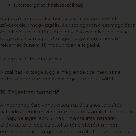
futárszolgálat (házhozszállítás)
Kérjük a csomagot kézbesítéskor a kézbesítő előtt
szíveskedjék megvizsgálni, és esetlegesen a csomagoláson
észlelt sérülés esetén kérje jegyzőkönyv felvételét és ne
vegye át a csomagot. Utólagos, jegyzőkönyv nélküli
reklamációt nem áll módunkban elfogadni.
Házhoz szállítás díjszabása
A szállítás költsége függ a megrendelt termék, annak
biztonságos csomagolásával együtt elért súlyától.
19. Teljesítési határidő
A megrendelésre vonatkozóan az általános teljesítési
határidő a rendelés visszaigazolásától számított minimum
14 nap, de legfeljebb 31 nap. Ez a szállítási határidő
tájékoztató jellegű, az ettől történő eltérést minden
esetben e-mail útján jelezzük. Jelen általános szerződési