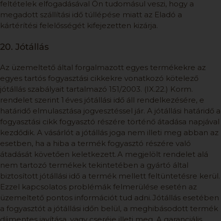
feltételek elfogadásával Ön tudomásul veszi, hogy a
megadott szállítási idő túllépése miatt az Eladó a
kártérítési felelősségét kifejezetten kizárja.
20. Jótállás
Az üzemeltető által forgalmazott egyes termékekre az
egyes tartós fogyasztási cikkekre vonatkozó kötelező
jótállás szabályait tartalmazó 151/2003. (IX.22.) Korm.
rendelet szerint 1 éves jótállási idő áll rendelkezésére, e
határidő elmulasztása jogvesztéssel jár. A jótállási határidő a
fogyasztási cikk fogyasztó részére történő átadása napjával
kezdődik. A vásárlót a jótállás joga nem illeti meg abban az
esetben, ha a hiba a termék fogyasztó részére való
átadását követően keletkezett. A megjelölt rendelet alá
nem tartozó termékek tekintetében a gyártó által
biztosított jótállási idő a termék mellett feltüntetésre kerül.
Ezzel kapcsolatos problémák felmerülése esetén az
üzemeltető pontos információt tud adni. Jótállás esetében
a fogyasztót a jótállási időn belül, a meghibásodott termék
díjmentes javítása, vagy cseréje illeti meg. A garanciális