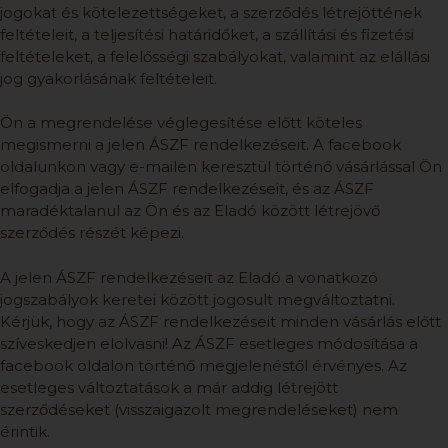
jogokat és kötelezettségeket, a szerződés létrejöttének
feltételeit, a teljesítési határidőket, a szállítási és fizetési
feltételeket, a felelősségi szabályokat, valamint az elállási
jog gyakorlásának feltételeit.
Ön a megrendelése véglegesítése előtt köteles
megismerni a jelen ÁSZF rendelkezéseit. A facebook
oldalunkon vagy e-mailen keresztül történő vásárlással Ön
elfogadja a jelen ÁSZF rendelkezéseit, és az ÁSZF
maradéktalanul az Ön és az Eladó között létrejövő
szerződés részét képezi.
A jelen ÁSZF rendelkezéseit az Eladó a vonatkozó
jogszabályok keretei között jogosult megváltoztatni.
Kérjük, hogy az ÁSZF rendelkezéseit minden vásárlás előtt
szíveskedjen elolvasni! Az ÁSZF esetleges módosítása a
facebook oldalon történő megjelenéstől érvényes. Az
esetleges változtatások a már addig létrejött
szerződéseket (visszaigazolt megrendeléseket) nem
érintik.