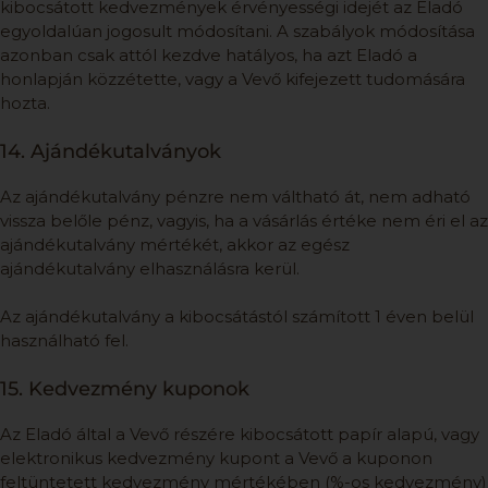
kibocsátott kedvezmények érvényességi idejét az Eladó
egyoldalúan jogosult módosítani. A szabályok módosítása
azonban csak attól kezdve hatályos, ha azt Eladó a
honlapján közzétette, vagy a Vevő kifejezett tudomására
hozta.
14. Ajándékutalványok
Az ajándékutalvány pénzre nem váltható át, nem adható
vissza belőle pénz, vagyis, ha a vásárlás értéke nem éri el az
ajándékutalvány mértékét, akkor az egész
ajándékutalvány elhasználásra kerül.
Az ajándékutalvány a kibocsátástól számított 1 éven belül
használható fel.
15. Kedvezmény kuponok
Az Eladó által a Vevő részére kibocsátott papír alapú, vagy
elektronikus kedvezmény kupont a Vevő a kuponon
feltüntetett kedvezmény mértékében (%-os kedvezmény)