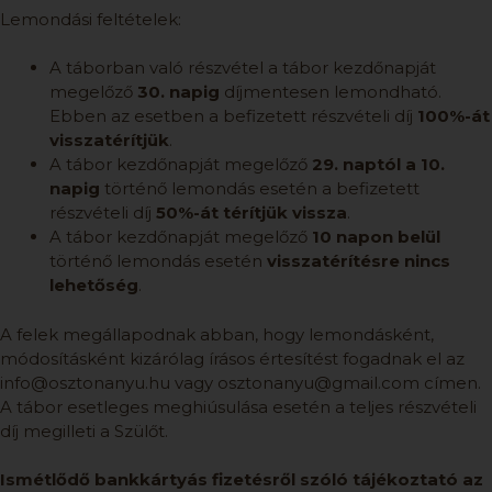
Lemondási feltételek:
A táborban való részvétel a tábor kezdőnapját
megelőző
30. napig
díjmentesen lemondható.
Ebben az esetben a befizetett részvételi díj
100%-át
visszatérítjük
.
A tábor kezdőnapját megelőző
29. naptól a 10.
napig
történő lemondás esetén a befizetett
részvételi díj
50%-át térítjük vissza
.
A tábor kezdőnapját megelőző
10 napon belül
történő lemondás esetén
visszatérítésre nincs
lehetőség
.
A felek megállapodnak abban, hogy lemondásként,
módosításként kizárólag írásos értesítést fogadnak el az
info@osztonanyu.hu vagy osztonanyu@gmail.com címen.
A tábor esetleges meghiúsulása esetén a teljes részvételi
díj megilleti a Szülőt.
Ismétlődő bankkártyás fizetésről szóló tájékoztató az