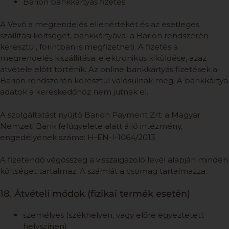
Barion bankkártyás fizetés
A Vevő a megrendelés ellenértékét és az esetleges
szállítási költséget, bankkártyával a Barion rendszerén
keresztül, forintban is megfizetheti. A fizetés a
megrendelés kiszállítása, elektronikus kiküldése, azaz
átvétele előtt történik. Az online bankkártyás fizetések a
Barion rendszerén keresztül valósulnak meg. A bankkártya
adatok a kereskedőhöz nem jutnak el.
A szolgáltatást nyújtó Barion Payment Zrt. a Magyar
Nemzeti Bank felügyelete alatt álló intézmény,
engedélyének száma: H-EN-I-1064/2013
A fizetendő végösszeg a visszaigazoló levél alapján minden
költséget tartalmaz. A számlát a csomag tartalmazza.
18. Átvételi módok (fizikai termék esetén)
személyes (székhelyen, vagy előre egyeztetett
helyszínen)