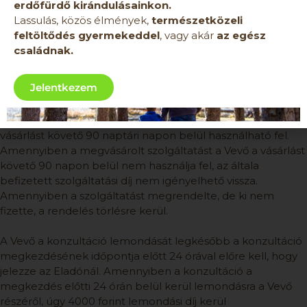
erdőfürdő kirándulásainkon.
megvalósulásának napján kerül kiszámításra az aznapi
Lassulás, közös élmények,
természetközeli
benzinár függvényében. Az útiköltség aznapi költsége
feltöltődés gyermekeddel
, vagy akár
az egész
eltérhet a korábbi egyeztetések során előkalkuláció során
családnak.
kiszámolt térítési díjtól.
Jelentkezem
9. c) A személyes konzultációkról
A személyes konzultációra vonatkozó szolgáltatás a
vásárlást követő 90 naptári napon belül használható fel.
Amennyiben a megvásárolt szolgáltatást a Vevő a vásárlást
követő 90 napon belül nem használja fel, az általa
befizetett szolgáltatási díj nem igényelhető vissza.
Amennyiben a szolgáltatást megrendelte, de ki nem
fizette, a rendelés törlésre kerül.
A Vevő a konzultáció lemondását legkésőbb a konzultáció
megkezdésének időpontja előtt 24 órával előre kell, hogy
jelezze az Eladónál. Amennyiben a konzultáció a
megkezdés előtti 24 órán belül kerül lemondásra a Vevő
részéről, úgy 4000 forint lemondási díj kerül