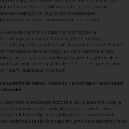
egyedi jelleg, kézműves készítés miatti eltérések nem
jelentenek nem szerződésszerű teljesítést, emiatt
szavatossági igényt, vagy a szerződésszegés
jogkövetkezményeit érvényesíteni nem lehet.
A weboldal online kurzusai nem tartoznak a
felnőttképzésről szóló 2013. évi LXXVII. törvény
(Felnőttképzési tv.) hatálya alá, így azok nem minősülnek
felnőttképzési tevékenységnek. Az oldalon található
információk tájékoztató jellegűek, nem helyettesítik az
orvosi vizsgálatot, diagnózist, kezelést, ezért panaszaiddal
mindig fordulj szakemberhez!
Az Erdőfürdő tábor, ottalvós Tálodi tábor lemondási
feltételei
A Szervező lehetőséget biztosít a Szülő számára, hogy a
részvételi szándékát módosítsa, a táborban történő
részvételt lemondja. A megállapodás lemondásával
kapcsolatban az alábbiak szerint járnak el a szerződő felek.